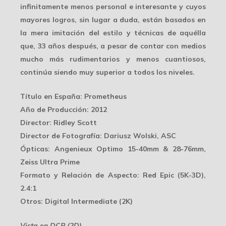
infinitamente menos personal e interesante
y cuyos
mayores logros, sin lugar a duda, están basados en
la mera imitación del estilo y técnicas de aquélla
que, 33 años después, a pesar de contar con medios
mucho más rudimentarios y menos cuantiosos,
continúa siendo muy superior a todos los niveles.
Título en España
: Prometheus
Año de Producción
: 2012
Director
: Ridley Scott
Director de Fotografía
: Dariusz Wolski, ASC
Ópticas:
Angenieux Optimo 15-40mm & 28-76mm,
Zeiss Ultra Prime
Formato y Relación de Aspecto
: Red Epic (5K-3D),
2.4:1
Otros
: Digital Intermediate (2K)
Vista en DCP (2D)