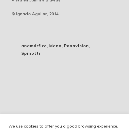
© Ignacio Aguilar, 2014.
anamórfico
,
Mann
,
Panavision
,
Spinotti
We use cookies to offer you a good browsing experience.
Cookie Policy
/
Privacy Policy
/
Legal Warning