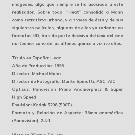
imágenes, algo que siempre se ha asociado a este
realizador. Sobre todo, “Heat” consolidó a Mann
como retratista urbano, y a través de ésta y de sus
siguientes películas, algunas de ellas ya rodadas en
formatos HD, ha sido parte decisiva del
look
del cine
norteamericano de los últimos quince o veinte años.
Título en España
: Heat
Año de Producción
: 1995
Director
: Michael Mann
Director de Fotografía
: Dante Spinotti, ASC, AIC
Ópticas
: Panavision Primo Anamorphics & Super
High Speed
Emulsión
: Kodak 5298 (500T)
Formato y Relación de Aspecto
: 35mm anamórfico
(Panavision), 2.4:1
Vista en 35mm y Blu-ray