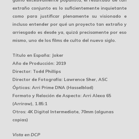
guiño excesivamente populista, el resultado de tan
extraño conjunto es lo suficientemente inquietante
como para justificar plenamente su visionado e
incluso entender por qué un proyecto tan
extraño y
arriesgado
es desde ya, quizá precisamente por eso
mismo, uno de los
films de culto
del nuevo siglo.
Título en España
: Joker
Año de Producción
: 2019
Director
: Todd Phillips
Director de Fotografía
: Lawrence Sher, ASC
Ópticas
: Arri Prime DNA (Hasselblad)
Formato y Relación de Aspecto
: Arri Alexa 65
(Arriraw), 1.85:1
Otros
: 4K Digital Intermediate, 70mm (algunas
copias)
Vista en DCP