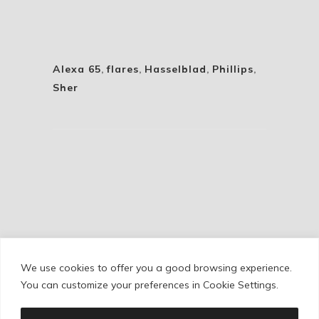
Alexa 65
,
flares
,
Hasselblad
,
Phillips
,
Sher
We use cookies to offer you a good browsing experience.
Cookie Policy
/
Privacy Policy
/
Legal Warning
You can customize your preferences in Cookie Settings.