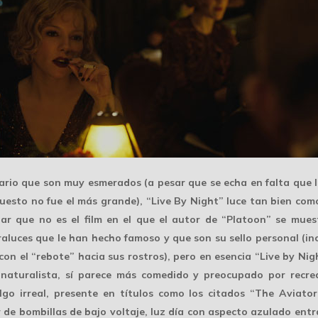
ario que son
muy esmerados
(a pesar que se echa en falta que 
puesto no fue el más grande), “Live By Night” luce tan bien com
 que no es el film en el que el autor de “Platoon” se muest
raluces
que le han hecho famoso y que son su sello personal (in
on el “rebote” hacia sus rostros), pero en esencia “Live by Ni
 naturalista, sí parece más comedido y preocupado por recr
algo irreal, presente en títulos como los citados “The Avia
 de bombillas de bajo voltaje, luz día con aspecto azulado entr