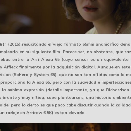
ght
” (2015) resucitando el viejo formato 65mm anamórfico deno
mplearlo en su siguiente film. Parece ser, no obstante, que ra
uebas entre la
Arri Alexa 65
(cuyo sensor es un equivalente
 y Affleck finalmente por la adquisición digital. Aunque en este 
vision (Sphero y System 65), que no son tan nítidas como la 
proporciona la Alexa 65, pero con la suavidad e imperfeccion
 a la mínima expresión (detalle importante, ya que Richardso
vibrante y muy nítida
; cabe plantearse si una historia ambien
ide, pero lo cierto es que poco cabe discutir cuando la calidad
un rodaje en Arriraw 6.5K) es tan elevada.