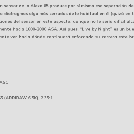
gran sensor de la Alexa 65 produce por sí mismo esa separación 
lea diafragmas algo más cerrados de lo habitual en él (quizá en
ciones del sensor
en este aspecto, aunque no le sería dificil al
amente hacia
1600-2000 ASA
. Así pues, “Live by Night” es un b
ante ver hacia dónde continuará enfocando su carrera este bril
 ASC
 65 (ARRIRAW 6.5K), 2.35:1