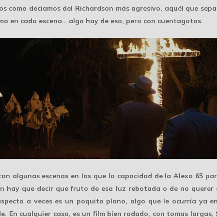
os como decíamos del Richardson más agresivo, aquél que separ
umo en cada escena… algo hay de eso, pero con cuentagotas.
 con algunas escenas en las que la capacidad de la Alexa 65 par
n hay que decir que fruto de esa luz rebotada o de no querer 
aspecto a veces es un poquito plano, algo que le ocurría ya en
de. En cualquier caso, es un film bien rodado, con tomas largas