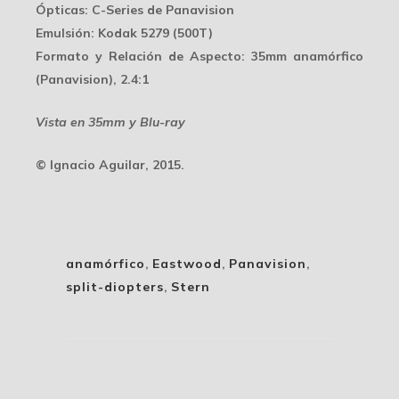
Ópticas
: C-Series de Panavision
Emulsión
: Kodak 5279 (500T)
Formato y Relación de Aspecto
: 35mm anamórfico
(Panavision), 2.4:1
Vista en 35mm y Blu-ray
© Ignacio Aguilar, 2015.
anamórfico
,
Eastwood
,
Panavision
,
split-diopters
,
Stern