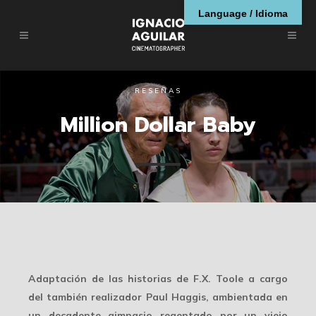
Language / Idioma
RESEÑAS
Million Dollar Baby
Adaptación de las historias de F.X. Toole a cargo
del también realizador Paul Haggis, ambientada en
un decadente gimnasio regentado por un viejo