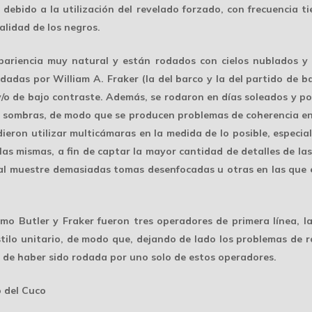
ebido a la utilización del revelado forzado, con frecuencia ti
alidad de los negros.
pariencia muy natural y están rodados con cielos nublados y
odadas por William A. Fraker (la del barco y la del partido de 
y/o de bajo contraste. Además, se rodaron en días soleados y por
ar sombras, de modo que se producen problemas de coherencia en 
dieron utilizar multicámaras en la medida de lo posible, espec
as mismas, a fin de captar la mayor cantidad de detalles de las 
nal muestre demasiadas tomas desenfocadas u otras en las que 
mo Butler y Fraker fueron tres operadores de primera línea, l
stilo unitario, de modo que, dejando de lado los problemas de 
 de haber sido rodada por uno solo de estos operadores.
o del Cuco