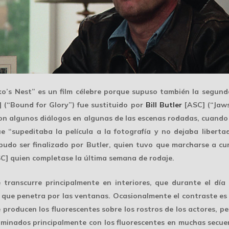
’s Nest” es un film célebre porque supuso también la segund
 (“
Bound for Glory
”) fue sustituido por
Bill Butler
[ASC] (“
Jaw
 con algunos diálogos en algunas de las escenas rodadas, cuand
e “supeditaba la película a la fotografía y no dejaba liberta
udo ser finalizado por Butler, quien tuvo que marcharse a c
C] quien completase la última semana de rodaje.
e transcurre principalmente en interiores, que durante el dí
 que penetra por las ventanas. Ocasionalmente el contraste es 
 producen los fluorescentes sobre los rostros de los actores, pe
luminados principalmente con los fluorescentes en muchas secuen