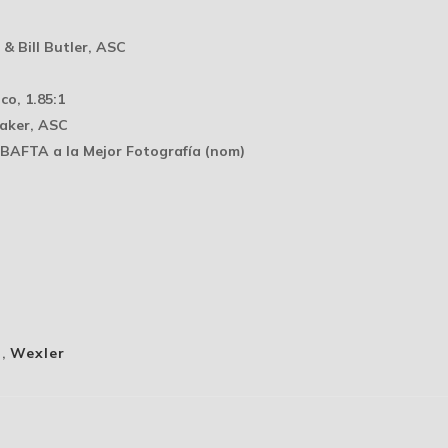
& Bill Butler, ASC
co, 1.85:1
raker, ASC
 BAFTA a la Mejor Fotografía (nom)
n
,
Wexler