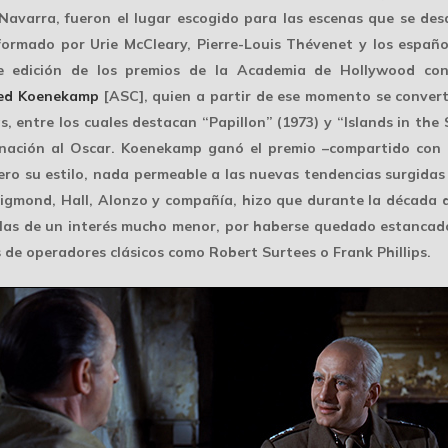
 Navarra, fueron el lugar escogido para las escenas que se desa
ormado por Urie McCleary, Pierre-Louis Thévenet y los españo
e edición de los premios de la Academia de Hollywood con
ed Koenekamp
[ASC], quien a partir de ese momento se converti
s, entre los cuales destacan “Papillon” (1973) y “Islands in th
ación al Oscar. Koenekamp ganó el premio –compartido con Jo
ero su estilo, nada permeable a las
nuevas tendencias
surgidas 
Zsigmond, Hall, Alonzo y compañía, hizo que durante la década 
ulas de un interés mucho menor, por haberse quedado estancado 
 de operadores clásicos como Robert Surtees o Frank Phillips.