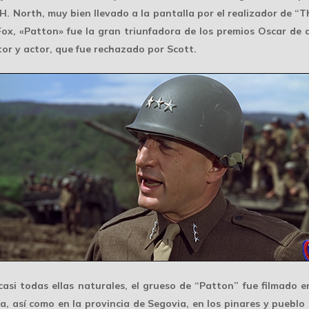
. North, muy bien llevado a la pantalla por el realizador de “
x, «Patton» fue la gran triunfadora de los premios Oscar de aq
ctor y actor, que fue rechazado por Scott.
 casi todas ellas naturales, el grueso de “Patton” fue filmado 
ia, así como en la provincia de Segovia, en los pinares y pueblo