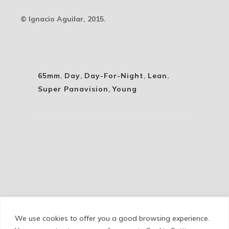
© Ignacio Aguilar, 2015.
65mm
,
Day
,
Day-For-Night
,
Lean
,
Super Panavision
,
Young
We use cookies to offer you a good browsing experience.
Cookie Policy
/
Privacy Policy
/
Legal Warning