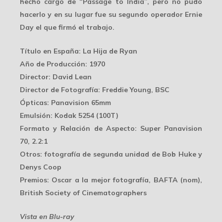
hecho cargo de “Passage to India”, pero no pudo
hacerlo y en su lugar fue su segundo operador Ernie
Day el que firmó el trabajo.
Título en España
: La Hija de Ryan
Año de Producción
: 1970
Director
: David Lean
Director de Fotografía
: Freddie Young, BSC
Ópticas
: Panavision 65mm
Emulsión
: Kodak 5254 (100T)
Formato y Relación de Aspecto
: Super Panavision
70, 2.2:1
Otros
: fotografía de segunda unidad de Bob Huke y
Denys Coop
Premios
: Oscar a la mejor fotografía, BAFTA (nom),
British Society of Cinematographers
Vista en Blu-ray