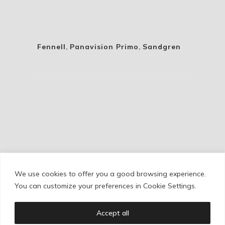
Fennell
,
Panavision Primo
,
Sandgren
We use cookies to offer you a good browsing experience.
Cookie Policy
/
Privacy Policy
/
Legal Warning
You can customize your preferences in Cookie Settings.
Accept all
Copyright © Ignacio Aguilar