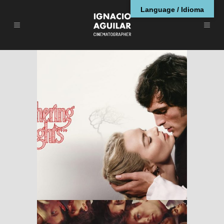
Language / Idioma
Wuthering Heights
(Cumbres
Borrascosas, 2026)
– Fotografía de
Linus Sandgren
RESEÑAS