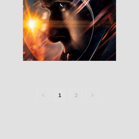
First Man
RESEÑAS
1
2