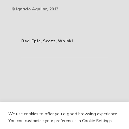
© Ignacio Aguilar, 2013.
Red Epic
,
Scott
,
Wolski
We use cookies to offer you a good browsing experience.
Cookie Policy
/
Privacy Policy
/
Legal Warning
You can customize your preferences in Cookie Settings.