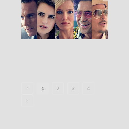
The Counselor
RESEÑAS
1
2
3
4