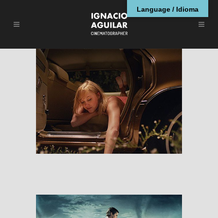
Language / Idioma
It Follows
RESEÑAS