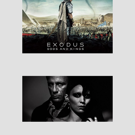
Exodus: Gods And
Kings
RESEÑAS
The Girl With The
Dragon Tattoo