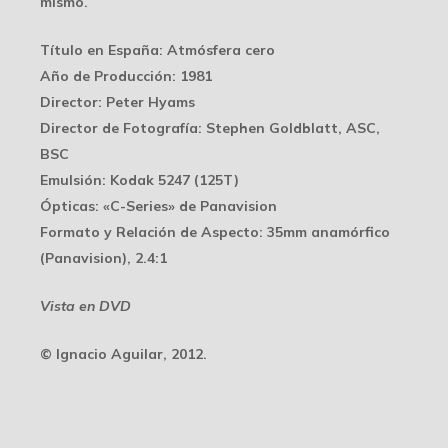
mismo.
Título en España:
Atmósfera cero
Año de Producción:
1981
Director:
Peter Hyams
Director de Fotografía:
Stephen Goldblatt, ASC,
BSC
Emulsión:
Kodak 5247 (125T)
Ópticas:
«C-Series» de Panavision
Formato y Relación de Aspecto:
35mm anamórfico
(Panavision), 2.4:1
Vista en DVD
© Ignacio Aguilar, 2012.