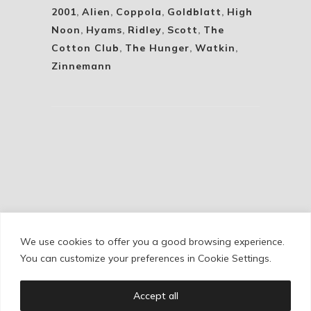
2001
,
Alien
,
Coppola
,
Goldblatt
,
High
Noon
,
Hyams
,
Ridley
,
Scott
,
The
Cotton Club
,
The Hunger
,
Watkin
,
Zinnemann
We use cookies to offer you a good browsing experience.
Cookie Policy
/
Privacy Policy
/
Legal Warning
You can customize your preferences in Cookie Settings.
Accept all
Copyright © Ignacio Aguilar