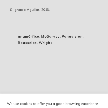
© Ignacio Aguilar, 2013.
anamórfico
,
McGarvey
,
Panavision
,
Rousselot
,
Wright
We use cookies to offer you a good browsing experience.
Cookie Policy
/
Privacy Policy
/
Legal Warning