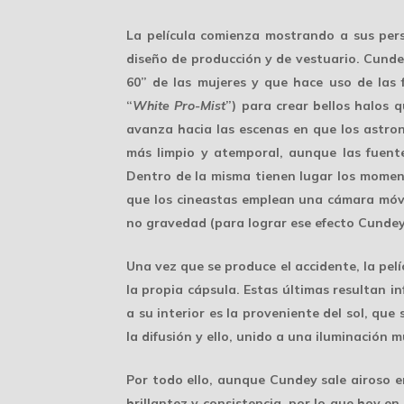
La película comienza mostrando a sus pers
diseño de producción y de vestuario. Cunde
60” de las mujeres y que hace uso de las 
“
White Pro-Mist
”) para crear bellos halos
avanza hacia las escenas en que los astro
más limpio y atemporal, aunque las fuente
Dentro de la misma tienen lugar los moment
que los cineastas emplean una cámara móvil
no gravedad (para lograr ese efecto Cunde
Una vez que se produce el accidente, la pelí
la propia cápsula. Estas últimas resultan i
a su interior es la proveniente del sol, qu
la difusión y ello, unido a una iluminación
Por todo ello, aunque Cundey sale airoso e
brillantez y consistencia, por lo que hoy e