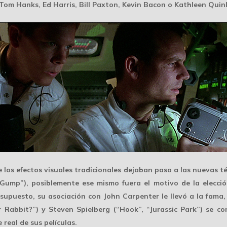
. Tom Hanks, Ed Harris, Bill Paxton, Kevin Bacon o Kathleen Quin
os efectos visuales tradicionales dejaban paso a las nuevas técn
t Gump”), posiblemente ese mismo fuera el motivo de la elecc
resupuesto, su asociación con
John Carpenter
le llevó a la fama
r Rabbit?”) y
Steven Spielberg
(“Hook”, “Jurassic Park”) se co
 real de sus películas.