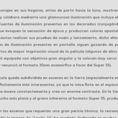
onajes en sus hogares, antes de partir hacia la luna, mostra
y colabora mediante una glamourosa iluminación que incluye el
fuentes de iluminación presentes en los decorados (conjugán
 que evoquen la sensación de época y produzcan colores apastel
nautas realizan sus pruebas de vuelo y lanzamiento, dicho efec
s de iluminación presentes en pantalla siguen gozando de pri
os de mayor inspiración visual de la película (algunos de ellos
 equipada con objetivos gran angular y la colocan muy cerca d
y renunció al formato 35mm anamórfico a favor del
Super 35
).
cula queda subdividida en escenas en la tierra (especialmente en
nfinitamente más interesantes, ya que la nave flota en el espac
e se mueve constantemente y crea un enorme contraste. En la tie
 mucho más plana y al grano inherente al formato Super 35, pro
n las escenas que requerían una gran pericia técnica, la recrea
n día la imagen de “Apollo 13” ha quedado desfasada en muchos n