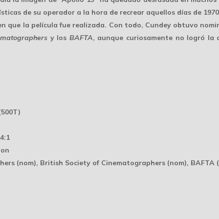
sticas de su operador a la hora de recrear aquellos días de 197
 en que la película fue realizada. Con todo, Cundey obtuvo nomi
nematographers
y los
BAFTA
, aunque curiosamente no logró la 
(500T)
4:1
ion
ers (nom), British Society of Cinematographers (nom), BAFTA 