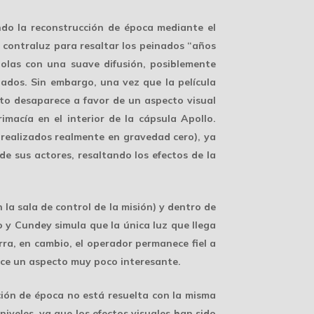
ndo la reconstrucción de época mediante el
 contraluz para resaltar los peinados “años
dolas con una suave difusión, posiblemente
ados. Sin embargo, una vez que la película
to desaparece a favor de un aspecto visual
macía en el interior de la cápsula Apollo.
 realizados realmente en gravedad cero), ya
e sus actores, resaltando los efectos de la
 la sala de control de la misión) y dentro de
io y Cundey simula que la
única luz
que llega
rra, en cambio, el operador permanece fiel a
duce un aspecto muy poco interesante.
ción de época no está resuelta con la misma
iveles, ya que los efectos visuales han sido