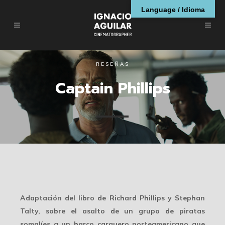
Language / Idioma
RESEÑAS
Captain Phillips
Adaptación del libro de Richard Phillips y Stephan
Talty, sobre el asalto de un grupo de piratas
somalíes a un barco carguero norteamericano que