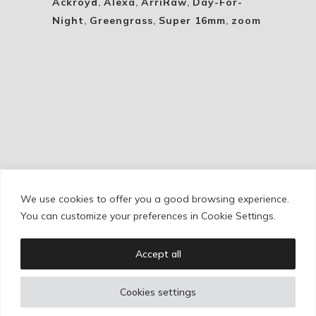
Ackroyd
,
Alexa
,
ArriRaw
,
Day-For-
Night
,
Greengrass
,
Super 16mm
,
zoom
We use cookies to offer you a good browsing experience.
Cookie Policy
/
Privacy Policy
/
Legal Warning
You can customize your preferences in Cookie Settings.
Accept all
Copyright © Ignacio Aguilar
Cookies settings
Web development by
Bonzo Estudio