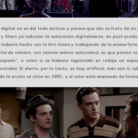
digital no es del todo exitoso y parece que ello es fruto de un
y Stern ya reducían la saturación digitalmente, en post-prod
 haberlo hecho con la Arri Alexa y trabajando de la misma forma
te de cámara, con colores menos saturados), es que parece com
“capado”, o como si se hubiera registrado en rodaje un espac
otable. El efecto, por lo tanto, es
muy artificial
, más aún si ca
 la acción se sitúa en 1990… y el color está empleado de form