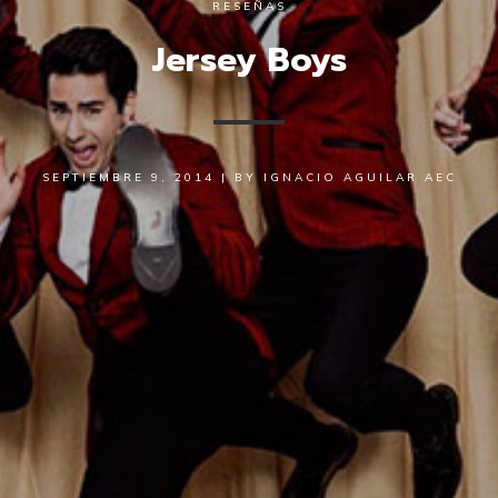
RESEÑAS
Jersey Boys
SEPTIEMBRE 9, 2014
|
BY
IGNACIO AGUILAR AEC