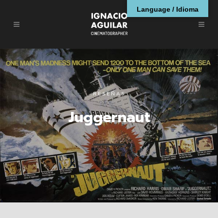
Language / Idioma
RESEÑAS
Juggernaut