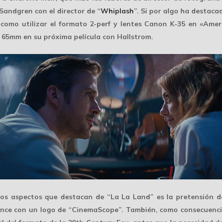
Sandgren con el director de “
Whiplash
”. Si por algo ha destac
 como utilizar el formato 2-perf y lentes Canon K-35 en «Amer
f 65mm en su próxima película con Hallstrom.
ros aspectos que destacan de “La La Land” es la pretensión d
mience con un logo de “CinemaScope”. También, como consecuenc