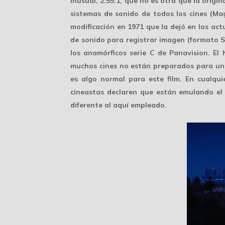
inusual,
2.55:1
, que no es otra que la origi
sistemas de sonido de todos los cines (Mag
modificación en 1971 que la dejó en los actu
de sonido para registrar imagen (formato S
los anamórficos
serie C de Panavision
. El
muchos cines no están preparados para una
es algo normal para este film. En cualqu
cineastas declaren que están emulando el
diferente al aquí empleado.