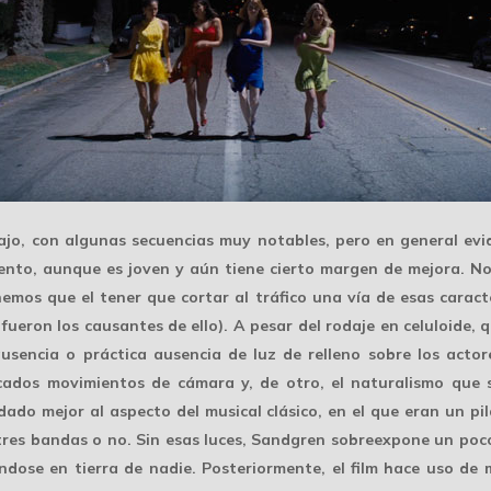
ajo, con algunas
secuencias muy notables
, pero en general evi
ento, aunque es joven y aún tiene cierto margen de mejora. No
onemos que el tener que cortar al tráfico una vía de esas carac
ueron los causantes de ello). A pesar del rodaje en celuloide,
ausencia o práctica ausencia de luz de relleno sobre los actor
licados movimientos de cámara y, de otro, el naturalismo que
dado mejor al aspecto del musical clásico, en el que eran un p
res bandas o no. Sin esas luces, Sandgren sobreexpone un poco 
dose en tierra de nadie. Posteriormente, el film hace uso de