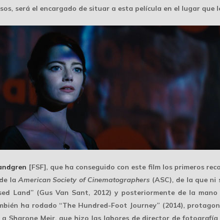
s, será el encargado de situar a esta película en el lugar que le
andgren
[FSF], que ha conseguido con este film los
primeros rec
de la
American Society of Cinematographers
(ASC), de la que ni
ed Land” (Gus Van Sant, 2012) y posteriormente de la mano 
También ha rodado “The Hundred-Foot Journey” (2014), protagoni
a Sharone Meir, que hizo las labores de director de fotografía