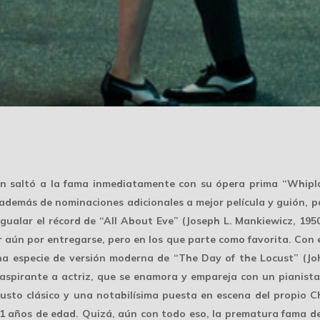
en saltó a la fama inmediatamente con su ópera prima “Whipla
además de nominaciones adicionales a mejor película y guión, pa
igualar el récord de “All About Eve” (Joseph L. Mankiewicz, 195
 aún por entregarse, pero en los que parte como favorita. Con e
 especie de versión moderna de “The Day of the Locust” (John
irante a actriz, que se enamora y empareja con un pianista 
usto clásico y una notabilísima puesta en escena del propio Ch
31 años de edad. Quizá, aún con todo eso, la prematura fama de