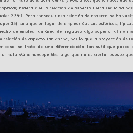
nal del formato de la 20th Century Fox, antes que la necesidad d
optical) hiciera que la relación de aspecto fuera reducida ha
ales 2.39:1. Para conseguir esa relación de aspecto, se ha vuelt
uper 35), solo que en lugar de emplear ópticas esféricas, típic
 hecho de emplear un área de negativo algo superior al norma
 relación de aspecto tan ancha, por lo que la proyección de 
ier caso, se trata de una diferenciación tan sutil que pocos
 formato «
CinemaScope 55
«, algo que no es cierto, puesto qu