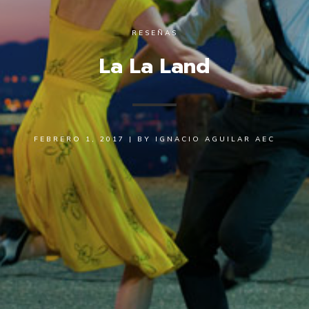
RESEÑAS
La La Land
FEBRERO 1, 2017
|
BY
IGNACIO AGUILAR AEC