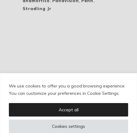
anamórfico
,
Panavision
,
Penn
,
Stradling Jr
We use cookies to offer you a good browsing experience.
Cookie Policy
/
Privacy Policy
/
Legal Warning
You can customize your preferences in Cookie Settings.
Accept all
Copyright © Ignacio Aguilar
Cookies settings
Web development by
Bonzo Estudio