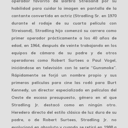
operador favorito de
Barbra Streisand
por su
habilidad para cuidar la imagen en pantalla de la
cantante convertida en actriz (Stradling Sr. en 1970
durante el rodaje de su cuarta película con
Streisand), Stradling hijo comenzó su carrera como
primer operador prácticamente a los 40 años de
edad, en 1964, después de veinte trabajando en los
equipos de cámara de su padre y de otros
operadores como
Robert Surtees
o Paul Vogel,
iniciándose en televisión con la serie “Gunsmoke”.
Rápidamente se forjó un nombre propio y sus
primeras películas para cine las rodó para Burt
Kennedy, un director especializado en
películas del
Oeste
de escaso presupuesto, género en el que
Stradling Jr. destacó como en ningún otro.
Heredero directo del estilo clásico de luz dura de su
padre, o de Robert Surtees, Stradling Jr. no
evolucionó en absoluto y cuando se retiró en 1988 a