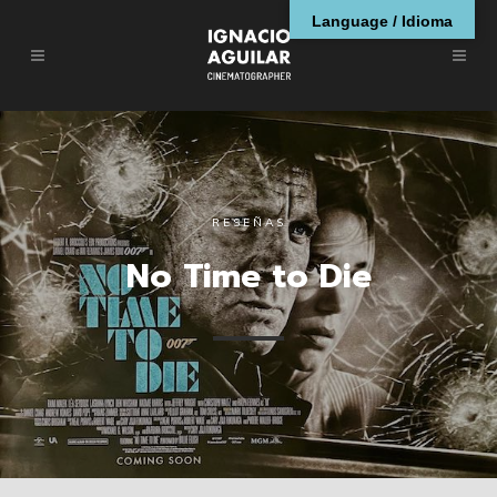
Language / Idioma
RESEÑAS
No Time to Die