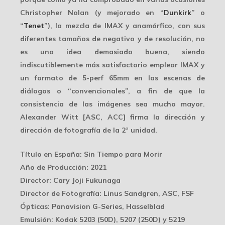
Christopher Nolan
(y mejorado en “
Dunkirk
” o
“
Tenet
”), la mezcla de IMAX y anamórfico, con sus
diferentes tamaños de negativo y de resolución, no
es una idea demasiado buena, siendo
indiscutiblemente más satisfactorio emplear IMAX y
un formato de 5-perf 65mm en las escenas de
diálogos o “convencionales”, a fin de que la
consistencia de las imágenes sea mucho mayor.
Alexander Witt
[ASC, ACC] firma la dirección y
dirección de fotografía de la 2ª unidad.
Título en España
: Sin Tiempo para Morir
Año de Producción
: 2021
Director
: Cary Joji Fukunaga
Director de Fotografía
: Linus Sandgren, ASC, FSF
Ópticas
: Panavision G-Series, Hasselblad
Emulsión
: Kodak 5203 (50D), 5207 (250D) y 5219