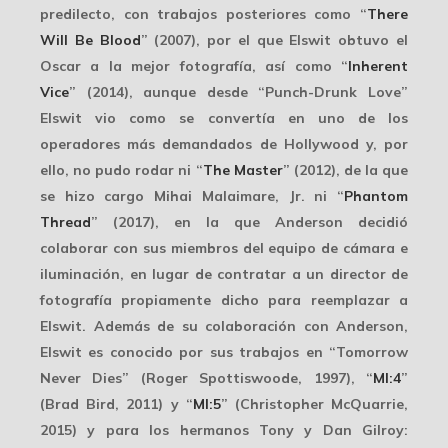
predilecto, con trabajos posteriores como “
There
Will Be Blood
” (2007), por el que Elswit obtuvo el
Oscar a la mejor fotografía
, así como “
Inherent
Vice
” (2014), aunque desde “Punch-Drunk Love”
Elswit vio como se convertía en uno de los
operadores más demandados de Hollywood y, por
ello, no pudo rodar ni “
The Master
” (2012), de la que
se hizo cargo Mihai Malaimare, Jr. ni “
Phantom
Thread
” (2017), en la que Anderson decidió
colaborar con sus miembros del equipo de cámara e
iluminación, en lugar de contratar a un director de
fotografía propiamente dicho para reemplazar a
Elswit. Además de su colaboración con Anderson,
Elswit es conocido por sus trabajos en “Tomorrow
Never Dies” (Roger Spottiswoode, 1997), “
MI:4
”
(Brad Bird, 2011) y “
MI:5
” (Christopher McQuarrie,
2015) y para los hermanos
Tony y Dan Gilroy
: