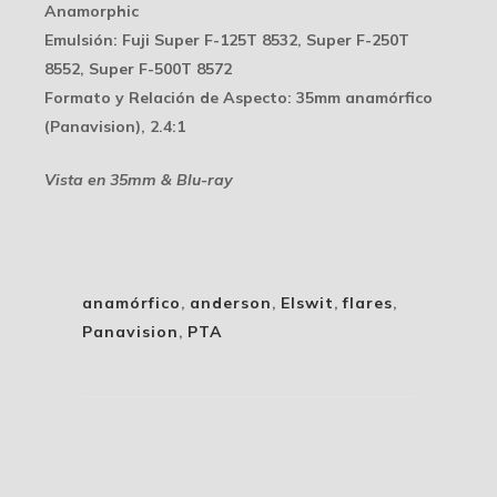
Anamorphic
Emulsión
: Fuji Super F-125T 8532, Super F-250T
8552, Super F-500T 8572
Formato y Relación de Aspecto
: 35mm anamórfico
(Panavision), 2.4:1
Vista en 35mm & Blu-ray
anamórfico
,
anderson
,
Elswit
,
flares
,
Panavision
,
PTA