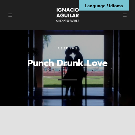
Language / Idioma
RESEÑAS
Punch Drunk Love