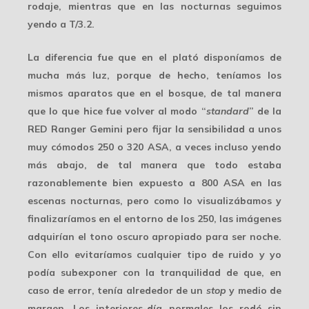
rodaje, mientras que en las nocturnas seguimos
yendo a
T/3.2
.
La diferencia fue que en el plató disponíamos de
mucha más luz, porque de hecho,
teníamos los
mismos aparatos que en el bosque
, de tal manera
que lo que hice fue volver al modo “
standard
” de la
RED Ranger Gemini
pero fijar la sensibilidad a unos
muy cómodos
250 o 320 ASA
, a veces incluso yendo
más abajo, de tal manera que todo estaba
razonablemente bien expuesto a 800 ASA en las
escenas nocturnas, pero como lo visualizábamos y
finalizaríamos en el entorno de los 250, las imágenes
adquirían el tono oscuro apropiado para ser noche.
Con ello evitaríamos cualquier tipo de ruido y yo
podía subexponer con la tranquilidad de que, en
caso de error, tenía alrededor de un
stop
y medio de
margen. Los interiores-día normales los rodé sin