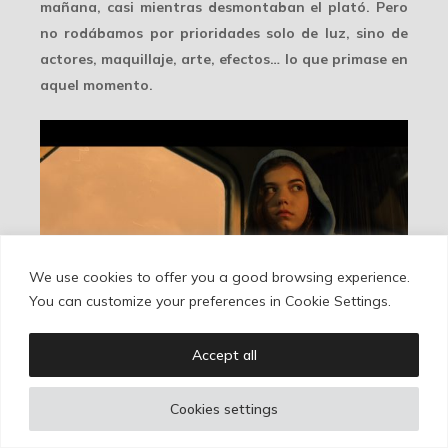
mañana, casi mientras desmontaban el plató. Pero
no rodábamos por prioridades solo de luz, sino de
actores, maquillaje, arte, efectos…
lo que primase
en
aquel momento.
We use cookies to offer you a good browsing experience.
You can customize your preferences in Cookie Settings.
…ante la atenta mirada de Marta. El plano de Ramiro
Accept all
Blas fue de los primeros que rodamos en plató y este
se nos quedó colgado hasta el último día, dos
Cookies settings
semanas después. De modo que tuvimos que volver a