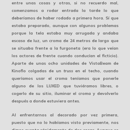
entre unas cosas y otras, si no recuerdo mal,
comenzamos a rodar entrada la tarde lo que
deberíamos de haber rodado a primera hora. Sí que
estaba preparado, aunque con algunos problemas
porque la tela estaba muy arrugada y andaba
escaso de luz, un
croma de 24 metros
de largo que
se situaba frente a la furgoneta (era lo que veían
los actores de frente cuando conducían el ficticio).
Aparte de unas ocho unidades de
VistaBeam
de
Kinoflo colgadas de un
truss
en el techo, cuando
queríamos usar el croma teníamos que ponerle
alguno de los LUXED que tuviéramos libres, o
cogerlo de su sitio, iluminar el croma y devolverlo
después a donde estuviera antes.
Al enfrentarnos al decorado por vez primera,
puesto que no lo habíamos visto previamente,
nos
dimos cuenta rápidamente de dos cosas
. Aunque se