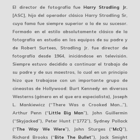
El director de fotografía fue
Harry Stradling Jr.
[ASC], hijo del operador clásico Harry Stradling Sr,
cuya fama fue siempre superior a la de su sucesor.
Formado en el estilo
absolutamente clásico
de la
fotografía en estudio en los equipos de su padre y
de Robert Surtees, Stradling Jr. fue director de
fotografía desde 1964, iniciándose en televisión.
Siempre estuvo decidido a
continuar el trabajo
de
su padre y de sus maestros, lo cual en un principio
hizo que trabajase con un importante grupo de
cineastas de Hollywood: Burt Kennedy en diversos
Westerns
(género en el que era especialista), Joseph
L. Mankiewicz (“There Was a Crooked Man…”),
Arthur Penn (“
Little Big Man
”), John Guillermin
(“Skyjacked”), Peter Hunt (“1772”), Sydney Pollack
(“
The Way We Were
”), John Sturges (“
McQ
”),
Richard Brooks (“
Bite The Bullet
”), Jack Smight