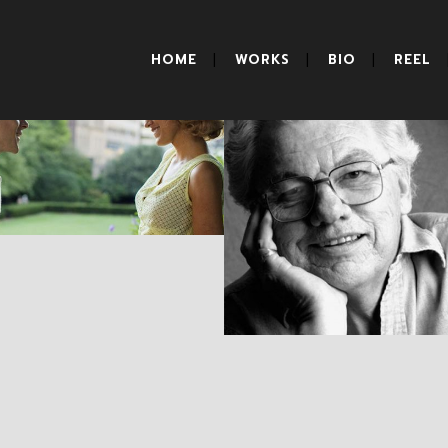
HOME
WORKS
BIO
REEL
Café Society
Obituario: Gordo
Willis, Parte I
RESEÑAS
ARTÍCULOS