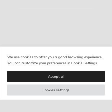
We use cookies to offer you a good browsing experience.
Cookie Policy
/
Privacy Policy
/
Legal Warning
You can customize your preferences in Cookie Settings.
Accept all
Copyright © Ignacio Aguilar
Cookies settings
Web development by
Bonzo Estudio