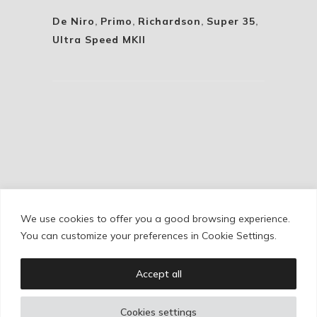
De Niro
,
Primo
,
Richardson
,
Super 35
,
Ultra Speed MKII
We use cookies to offer you a good browsing experience.
Cookie Policy
/
Privacy Policy
/
Legal Warning
You can customize your preferences in Cookie Settings.
Accept all
Copyright © Ignacio Aguilar
Cookies settings