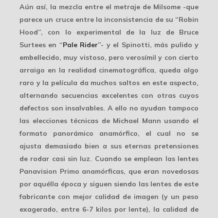
Aún así, la mezcla entre el metraje de Milsome -que
parece un cruce entre la inconsistencia de su “Robin
Hood”, con lo experimental de la luz de Bruce
Surtees en “
Pale Rider
”- y el Spinotti, más pulido y
embellecido, muy vistoso, pero
verosímil
y con cierto
arraigo en la realidad cinematográfica, queda algo
raro y la película da muchos saltos en este aspecto,
alternando secuencias excelentes con otras cuyos
defectos son insalvables. A ello no ayudan tampoco
las elecciones técnicas de Michael Mann usando el
formato panorámico anamórfico
, el cual no se
ajusta demasiado bien a sus eternas pretensiones
de rodar casi sin luz. Cuando se emplean las lentes
Panavision Primo anamórficas, que eran novedosas
por aquélla época y siguen siendo las lentes de este
fabricante con mejor calidad de imagen (y un peso
exagerado, entre 6-7 kilos por lente), la calidad de