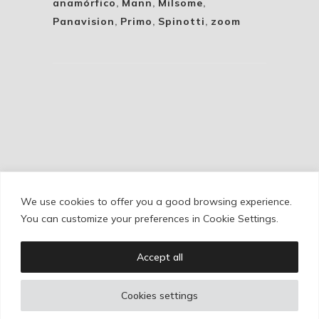
anamórfico
,
Mann
,
Milsome
,
Panavision
,
Primo
,
Spinotti
,
zoom
We use cookies to offer you a good browsing experience.
Cookie Policy
/
Privacy Policy
/
Legal Warning
You can customize your preferences in Cookie Settings.
Accept all
Copyright © Ignacio Aguilar
Cookies settings
Web development by
Bonzo Estudio