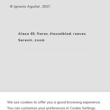
© Ignacio Aguilar, 2017.
Alexa 65
,
flares
,
Hasselblad
,
reeves
,
Seresin
,
zoom
We use cookies to offer you a good browsing experience.
Cookie Policy
/
Privacy Policy
/
Legal Warning
You can customize your preferences in Cookie Settings.