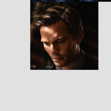
Juror #2
RESEÑAS