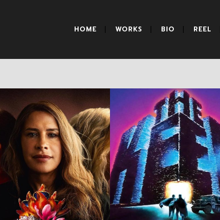
HOME
WORKS
BIO
REEL
Emilia Pérez
The Keep
RESEÑAS
RESEÑAS