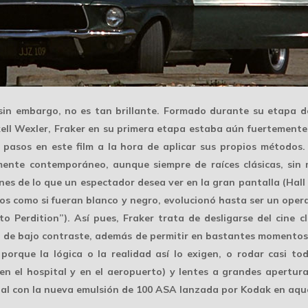
sin embargo, no es tan brillante. Formado durante su etapa de
ell Wexler, Fraker en su primera etapa estaba aún fuertemente
pasos en este film a la hora de aplicar sus propios métodos.
mente contemporáneo, aunque siempre de raíces clásicas, sin
ones de lo que un espectador desea ver en la gran pantalla (Hall
ados como si fueran blanco y negro, evolucionó hasta ser un op
o Perdition”). Así pues, Fraker trata de desligarse del cine 
la o de bajo contraste, además de permitir en bastantes momento
porque la lógica o la realidad así lo exigen, o rodar casi to
 en el hospital y en el aeropuerto) y lentes a grandes apertur
al con la nueva emulsión de
100 ASA
lanzada por Kodak en aqué