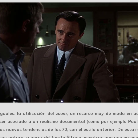
iguales
: la utilización del
zoom
, un recurso muy de moda en a
 ser asociado a un realismo documental (como por ejemplo Paul 
as nuevas tendencias de los 70, con el estilo anterior. De esta m
muy natural a pesar del fuerte filtraje, mientras que una escen