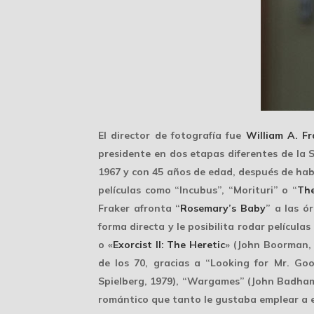
El director de fotografía fue
William A. Fr
presidente
en dos etapas diferentes de la S
1967 y con 45 años de edad, después de ha
películas como “Incubus”, “Morituri” o “
The
Fraker afronta “
Rosemary’s Baby
” a las ó
forma directa y le posibilita rodar
películas
o «
Exorcist II: The Heretic
» (John Boorman, 
de los 70, gracias a “Looking for Mr. G
Spielberg, 1979), “Wargames” (John Badham,
romántico que tanto le gustaba emplear a es