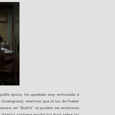
quélla época, ha quedado muy anticuada a
Greengrass), mientras que la luz de Fraker
anera, en “Bullitt” es posible ver exteriores
a interior contiene mucha luz dura sobre los