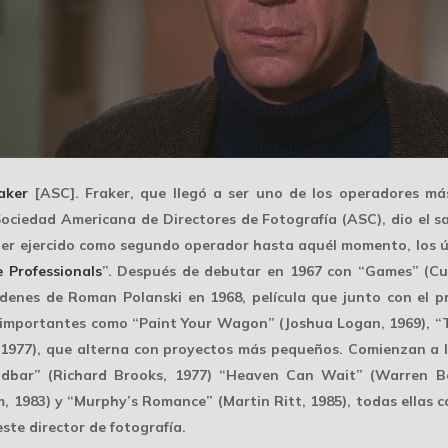
aker
[ASC]. Fraker, que llegó a ser uno de los operadores má
ociedad Americana de Directores de Fotografía (ASC), dio el sa
ber ejercido como segundo operador hasta aquél momento, los 
 Professionals
”. Después de debutar en 1967 con “Games” (Cur
rdenes de Roman Polanski en 1968, película que junto con el pre
 importantes
como “Paint Your Wagon” (Joshua Logan, 1969), “Th
1977), que alterna con proyectos más pequeños. Comienzan a l
oodbar” (Richard Brooks, 1977) “Heaven Can Wait” (Warren Be
 1983) y “Murphy’s Romance” (Martin Ritt, 1985), todas ellas c
te director de fotografía.