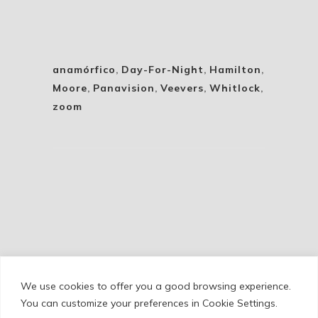
anamórfico
,
Day-For-Night
,
Hamilton
,
Moore
,
Panavision
,
Veevers
,
Whitlock
,
zoom
We use cookies to offer you a good browsing experience.
Cookie Policy
/
Privacy Policy
/
Legal Warning
You can customize your preferences in Cookie Settings.