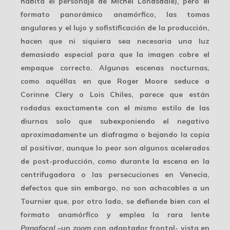
habita el personaje de Michel Londsdale), pero el
formato panorámico anamórfico, las tomas
angulares y el lujo y
sofistificación
de la producción,
hacen que ni siquiera sea necesaria una luz
demasiado especial para que la imagen cobre el
empaque correcto. Algunas escenas nocturnas,
como aquéllas en que Roger Moore seduce a
Corinne Clery o Lois Chiles, parece que están
rodadas exactamente con el mismo estilo de las
diurnas solo que subexponiendo el negativo
aproximadamente un diafragma o bajando la copia
al positivar, aunque lo peor son algunos
acelerados
de post-producción, como durante la escena en la
centrifugadora o las persecuciones en Venecia,
defectos que sin embargo, no son achacables a un
Tournier que, por otro lado, se defiende bien con el
formato anamórfico y emplea la rara lente
Panafocal
–un
zoom
con adaptador frontal- vista en