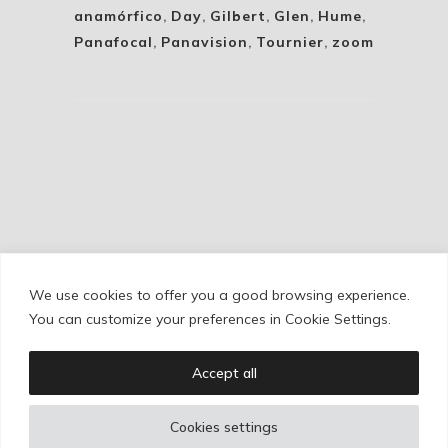
anamórfico
,
Day
,
Gilbert
,
Glen
,
Hume
,
Panafocal
,
Panavision
,
Tournier
,
zoom
We use cookies to offer you a good browsing experience.
Cookie Policy
/
Privacy Policy
/
Legal Warning
You can customize your preferences in Cookie Settings.
Accept all
Copyright © Ignacio Aguilar
Cookies settings