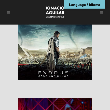
Language / Idioma
Exodus: Gods And
Kings
RESEÑAS