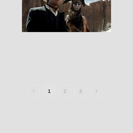
The Lone Ranger
RESEÑAS
1
2
3