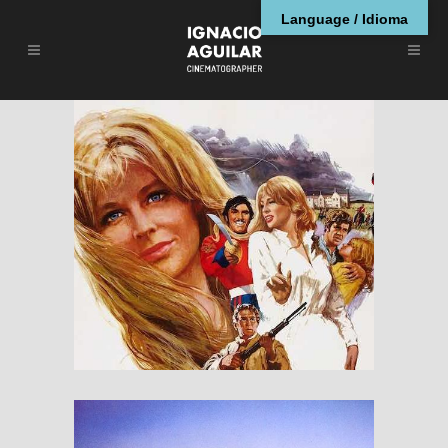
Language / Idioma
Far From the
Madding Crowd
RESEÑAS