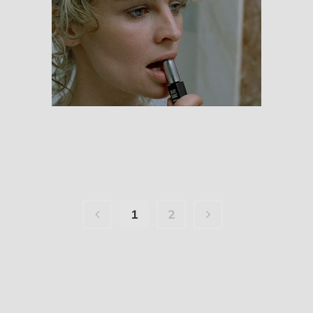
Don’t Look Now
RESEÑAS
1
2