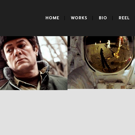
HOME
WORKS
BIO
REEL
The Boston
Apollo 11
Strangler
RESEÑAS
RESEÑAS