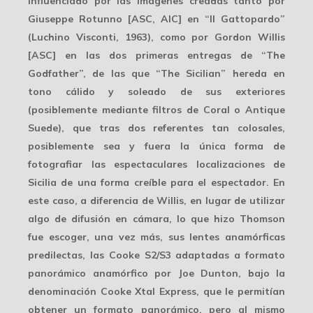
influenciado por las imágenes creadas tanto por
Giuseppe Rotunno [ASC, AIC] en “Il Gattopardo”
(Luchino Visconti, 1963), como por Gordon Willis
[ASC] en las dos primeras entregas de “The
Godfather”, de las que “The Sicilian” hereda en
tono cálido y soleado de sus exteriores
(posiblemente mediante filtros de Coral o Antique
Suede), que tras dos referentes tan colosales,
posiblemente sea y fuera la única forma de
fotografiar las espectaculares
localizaciones de
Sicilia
de una forma creíble para el espectador. En
este caso, a diferencia de Willis, en lugar de utilizar
algo de difusión en cámara, lo que hizo Thomson
fue escoger, una vez más, sus lentes anamórficas
predilectas, las Cooke S2/S3 adaptadas a formato
panorámico anamórfico por Joe Dunton, bajo la
denominación
Cooke Xtal Express
, que le permitían
obtener un formato panorámico, pero al mismo