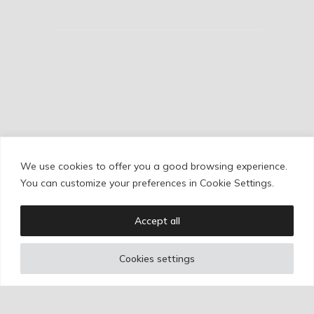
We use cookies to offer you a good browsing experience.
Cookie Policy
/
Privacy Policy
/
Legal Warning
You can customize your preferences in Cookie Settings.
Accept all
Copyright © Ignacio Aguilar
Cookies settings
Web development by
Bonzo Estudio