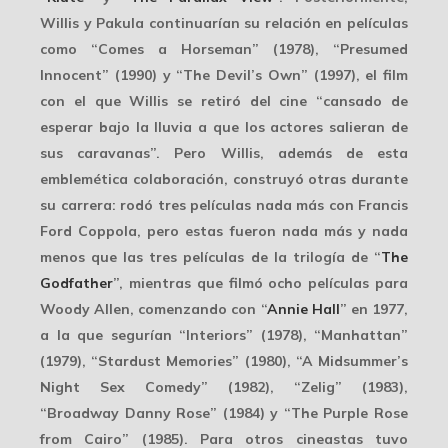
Willis y Pakula continuarían su relación en películas
como “Comes a Horseman” (1978), “Presumed
Innocent” (1990) y “The Devil’s Own” (1997), el film
con el que Willis se retiró del cine “cansado de
esperar bajo la lluvia a que los actores salieran de
sus caravanas”. Pero Willis, además de esta
emblemética colaboración, construyó otras durante
su carrera: rodó tres películas nada más con Francis
Ford Coppola, pero estas fueron nada más y nada
menos que las tres películas de la trilogía de “
The
Godfather
”, mientras que filmó ocho películas para
Woody Allen, comenzando con “
Annie Hall
” en 1977,
a la que segurían “Interiors” (1978), “Manhattan”
(1979), “Stardust Memories” (1980), “A Midsummer’s
Night Sex Comedy” (1982), “Zelig” (1983),
“Broadway Danny Rose” (1984) y “The Purple Rose
from Cairo” (1985). Para otros cineastas tuvo