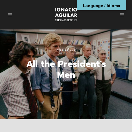
Language / Idioma
RESEÑAS
All the President’s
Men