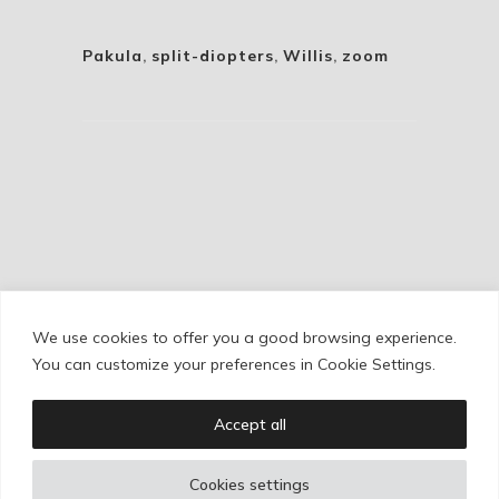
Pakula
,
split-diopters
,
Willis
,
zoom
We use cookies to offer you a good browsing experience.
Cookie Policy
/
Privacy Policy
/
Legal Warning
You can customize your preferences in Cookie Settings.
Accept all
Copyright © Ignacio Aguilar
Cookies settings