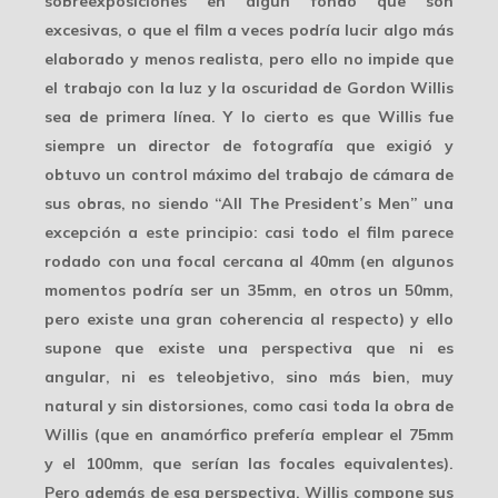
sobreexposiciones en algún fondo que son
excesivas, o que el film a veces podría lucir algo más
elaborado y menos realista, pero ello no impide que
el trabajo con la luz y la oscuridad de Gordon Willis
sea de primera línea. Y lo cierto es que Willis fue
siempre un director de fotografía que exigió y
obtuvo un
control máximo
del trabajo de cámara de
sus obras, no siendo “All The President’s Men” una
excepción a este principio: casi todo el film parece
rodado con una focal cercana al
40mm
(en algunos
momentos podría ser un 35mm, en otros un 50mm,
pero existe una gran coherencia al respecto) y ello
supone que existe una perspectiva que ni es
angular, ni es teleobjetivo, sino más bien, muy
natural y sin distorsiones, como casi toda la obra de
Willis (que en anamórfico prefería emplear el 75mm
y el 100mm, que serían las focales equivalentes).
Pero además de esa perspectiva, Willis
compone
sus