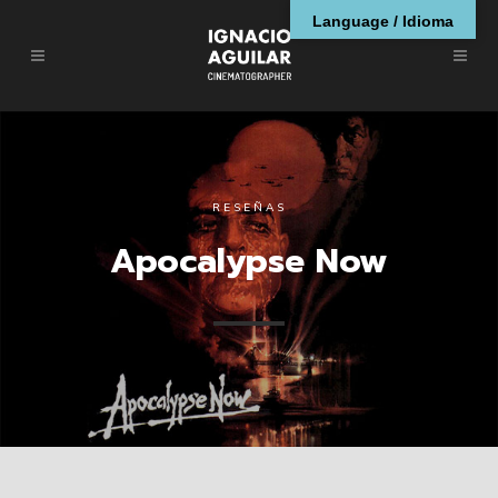
Language / Idioma
RESEÑAS
Apocalypse Now