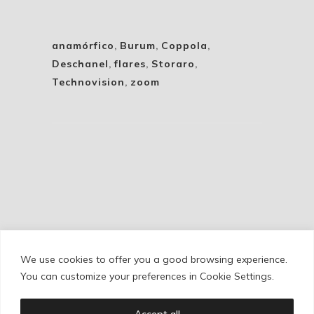
anamórfico
,
Burum
,
Coppola
,
Deschanel
,
flares
,
Storaro
,
Technovision
,
zoom
We use cookies to offer you a good browsing experience.
Cookie Policy
/
Privacy Policy
/
Legal Warning
You can customize your preferences in Cookie Settings.
Accept all