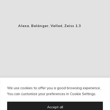
Alexa
,
Belánger
,
Valleé
,
Zeiss 1.3
We use cookies to offer you a good browsing experience.
Cookie Policy
/
Privacy Policy
/
Legal Warning
You can customize your preferences in Cookie Settings.
Accept all