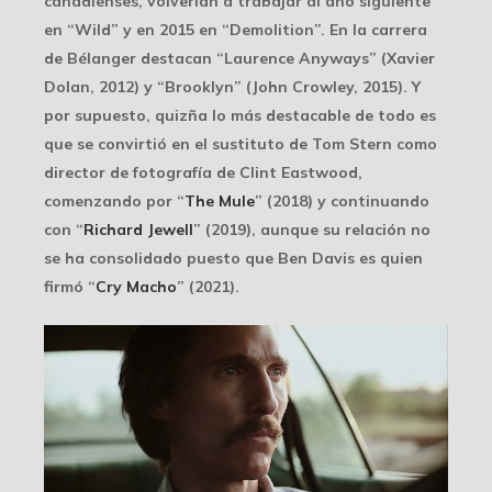
canadienses, volverían a trabajar al año siguiente
en “Wild” y en 2015 en “Demolition”. En la carrera
de Bélanger destacan “Laurence Anyways” (Xavier
Dolan, 2012) y “Brooklyn” (John Crowley, 2015). Y
por supuesto, quizña lo más destacable de todo es
que se convirtió en el sustituto de Tom Stern como
director de fotografía de
Clint Eastwood
,
comenzando por “
The Mule
” (2018) y continuando
con “
Richard Jewell
” (2019), aunque su relación no
se ha consolidado puesto que Ben Davis es quien
firmó “
Cry Macho
” (2021).