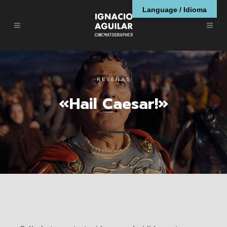
Language / Idioma
RESEÑAS
«Hail Caesar!»