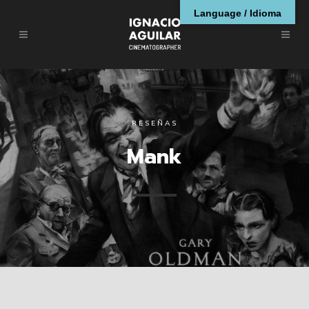
Language / Idioma
RESEÑAS
Mank