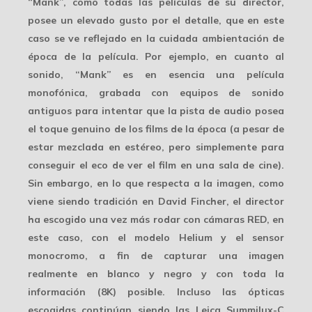
“Mank”, como todas las películas de su director,
posee un elevado gusto por el detalle, que en este
caso se ve reflejado en la cuidada
ambientación de
época
de la película. Por ejemplo, en cuanto al
sonido, “Mank” es en esencia una película
monofónica, grabada con equipos de sonido
antiguos para intentar que la pista de audio posea
el toque genuino de los films de la época (a pesar de
estar mezclada en estéreo, pero simplemente para
conseguir el eco de ver el film en una sala de cine).
Sin embargo, en lo que respecta a la imagen, como
viene siendo tradición en David Fincher, el director
ha escogido una vez más rodar con
cámaras RED
, en
este caso, con el modelo Helium y el sensor
monocromo, a fin de capturar una imagen
realmente en
blanco y negro
y con toda la
información (8K) posible. Incluso las ópticas
escogidas continúan siendo las Leica Summilux-C