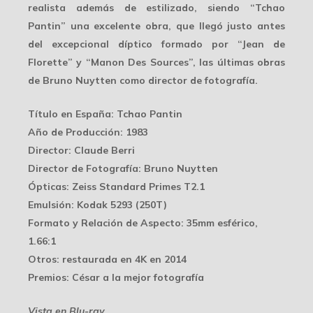
realista además de estilizado, siendo “Tchao
Pantin” una
excelente obra
, que llegó justo antes
del excepcional díptico formado por “Jean de
Florette” y “Manon Des Sources”, las últimas obras
de Bruno Nuytten como director de fotografía.
Título en España
: Tchao Pantin
Año de Producción
: 1983
Director
: Claude Berri
Director de Fotografía
: Bruno Nuytten
Ópticas
: Zeiss Standard Primes T2.1
Emulsión
: Kodak 5293 (250T)
Formato y Relación de Aspecto
: 35mm esférico,
1.66:1
Otros
: restaurada en 4K en 2014
Premios
: César a la mejor fotografía
Vista en Blu-ray