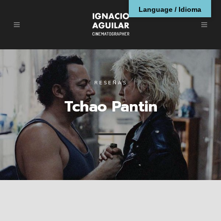
Language / Idioma
RESEÑAS
Tchao Pantin