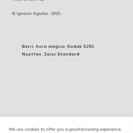
© Ignacio Aguilar, 2023.
Berri
,
hora magica
,
Kodak 5293
,
Nuytten
,
Zeiss Standard
We use cookies to offer you a good browsing experience.
Cookie Policy
/
Privacy Policy
/
Legal Warning