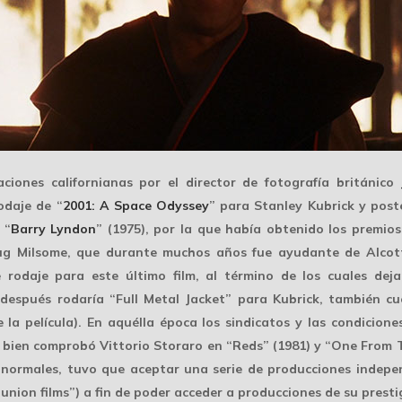
ciones californianas por el director de fotografía británico
odaje de “
2001: A Space Odyssey
” para Stanley Kubrick y post
 “
Barry Lyndon
” (1975), por la que había obtenido los premio
ug Milsome, que durante muchos años fue ayudante de Alcott
rodaje para este último film, al término de los cuales deja
 después rodaría “Full Metal Jacket” para Kubrick, también 
 la película). En aquélla época los sindicatos y las condicio
bien comprobó Vittorio Storaro en “Reds” (1981) y “One From Th
s normales, tuvo que aceptar una serie de producciones indepe
union films”) a fin de poder acceder a producciones de su
presti