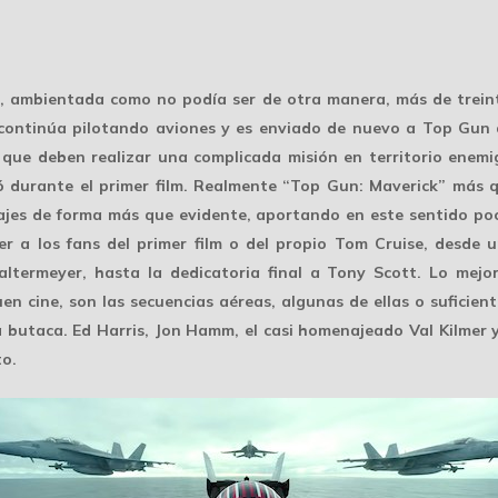
86, ambientada como no podía ser de otra manera, más de trein
 continúa pilotando aviones y es enviado de nuevo a Top Gun 
que deben realizar una complicada misión en territorio enemig
eció durante el primer film. Realmente “Top Gun: Maverick” más 
onajes de forma más que evidente, aportando en este sentido p
er a los fans del primer film o del propio Tom Cruise, desde u
altermeyer, hasta la dedicatoria final a Tony Scott. Lo mejo
en cine, son las secuencias aéreas, algunas de ellas o sufici
a butaca. Ed Harris, Jon Hamm, el casi homenajeado Val Kilmer y
to.