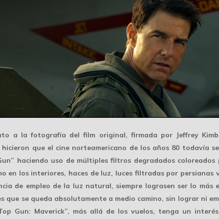
to a la fotografía del film original, firmada por
Jeffrey Kimb
 hicieron que el cine norteamericano de los años 80 todavía se
 Gun” haciendo uso de múltiples
filtros degradados coloreados
p
mo
en los interiores, haces de luz, luces filtradas por persian
ia de empleo de la luz natural, siempre lograsen ser lo más e
o es que se queda absolutamente
a medio camino
, sin lograr ni e
 Gun: Maverick”, más allá de los vuelos, tenga un interés r