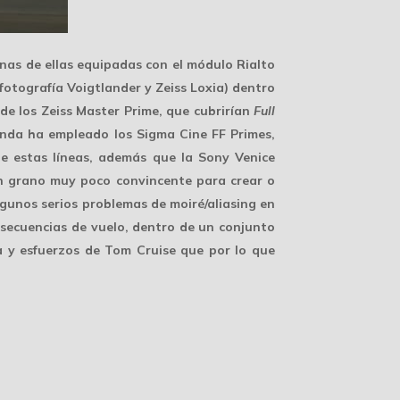
unas de ellas equipadas con el
módulo Rialto
fotografía Voigtlander y Zeiss Loxia) dentro
 de los Zeiss Master Prime, que cubrirían
Full
anda ha empleado los Sigma Cine FF Primes,
be estas líneas, además que la
Sony Venice
un grano muy poco convincente para crear o
gunos serios problemas de moiré/aliasing en
s secuencias de vuelo, dentro de un conjunto
a y esfuerzos de Tom Cruise
que por lo que