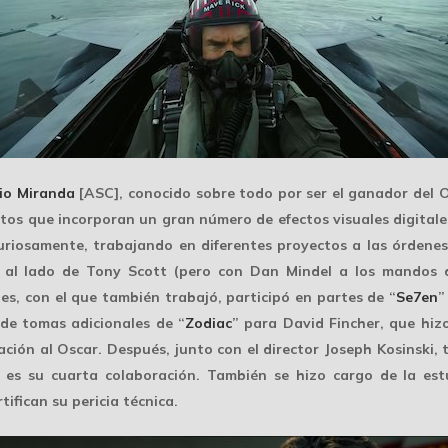
io Miranda
[ASC], conocido sobre todo por ser el ganador del O
ctos que incorporan un gran número de efectos visuales digitale
curiosamente, trabajando en diferentes proyectos a las órdene
 al lado de
Tony Scott
(pero con Dan Mindel a los mandos de
des
, con el que también trabajó, participó en partes de “
Se7en
”
 de tomas adicionales de “
Zodiac
” para
David Fincher
, que hiz
ión al Oscar. Después, junto con el director Joseph Kosinski, t
 es su cuarta colaboración. También se hizo cargo de la es
tifican su pericia técnica.