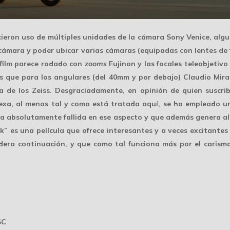
icieron uso de múltiples unidades de la cámara Sony Venice, alg
cámara y poder ubicar varias cámaras (equipadas con lentes de 
l film parece rodado con
zooms
Fujinon y las focales teleobjetivo
 que para los angulares (del 40mm y por debajo) Claudio Mir
a de los Zeiss. Desgraciadamente, en opinión de quien suscri
lexa, al menos tal y como está tratada aquí, se ha empleado 
lta absolutamente fallida en ese aspecto y que además genera al
k” es una película que ofrece interesantes y a veces excitante
era continuación, y que como tal funciona más por el
carism
SC