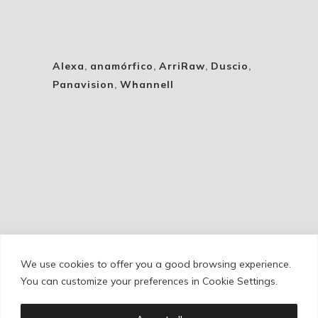
Alexa
,
anamórfico
,
ArriRaw
,
Duscio
,
Panavision
,
Whannell
We use cookies to offer you a good browsing experience.
Cookie Policy
/
Privacy Policy
/
Legal Warning
You can customize your preferences in Cookie Settings.