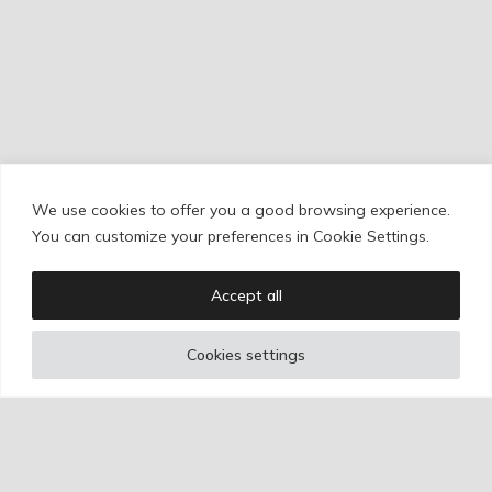
We use cookies to offer you a good browsing experience.
Cookie Policy
/
Privacy Policy
/
Legal Warning
You can customize your preferences in Cookie Settings.
Accept all
Copyright © Ignacio Aguilar
Cookies settings
Web development by
Bonzo Estudio