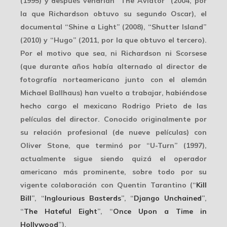
(1995) y después vendrían “The Aviator” (2004, por
la que Richardson obtuvo su segundo Oscar), el
documental “Shine a Light” (2008), “Shutter Island”
(2010) y “Hugo” (2011, por la que obtuvo el tercero).
Por el motivo que sea, ni Richardson ni Scorsese
(que durante años había alternado al director de
fotografía norteamericano junto con el alemán
Michael Ballhaus) han vuelto a trabajar, habiéndose
hecho cargo el mexicano Rodrigo Prieto de las
películas del director. Conocido originalmente por
su relación profesional (de nueve películas) con
Oliver Stone, que terminó por “U-Turn” (1997),
actualmente sigue siendo quizá el operador
americano más prominente, sobre todo por su
vigente colaboración con Quentin Tarantino (“
Kill
Bill
”, “
Inglourious Basterds
”, “
Django Unchained
”,
“
The Hateful Eight
”, “
Once Upon a Time in
Hollywood
”).