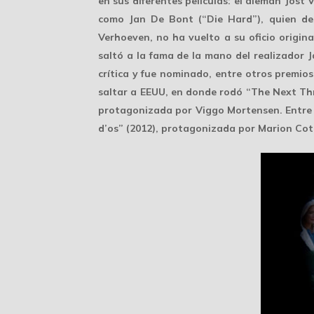
en sus diferentes películas: el alemán
Jost 
como
Jan De Bont
(“Die Hard”), quien de
Verhoeven, no ha vuelto a su oficio original
saltó a la fama de la mano del realizador 
crítica
y fue nominado, entre otros premios, 
saltar a EEUU, en donde rodó “The Next Th
protagonizada por Viggo Mortensen. Entre ta
d’os” (2012), protagonizada por Marion Coti