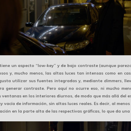
 tiene un aspecto “low-key” y de
bajo contraste
(aunque parezca
nsos y, mucho menos, las altas luces tan intensas como en casi
 gusta utilizar sus
fuentes integradas
y, mediante
dimmers
, ll
ara generar contraste. Pero aquí no ocurre eso, ni mucho men
ventanas en los interiores diurnos, de modo que más allá del e
 vacía de información, sin altas luces reales. Es decir, al menos
ión en la parte alta de las respectivas gráficas, lo que da un