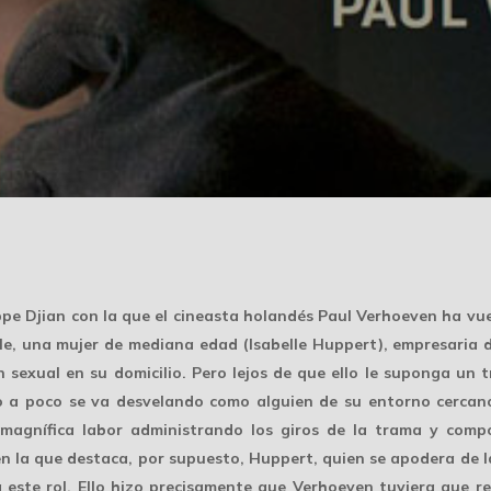
pe Djian con la que el cineasta holandés Paul Verhoeven ha vuel
lle, una mujer de mediana edad (Isabelle Huppert), empresaria d
sexual en su domicilio. Pero lejos de que ello le suponga un tr
co a poco se va desvelando como alguien de su entorno cercan
 magnífica labor administrando los giros de la trama y comp
en la que destaca, por supuesto, Huppert, quien se apodera de l
 este rol. Ello hizo precisamente que Verhoeven tuviera que r