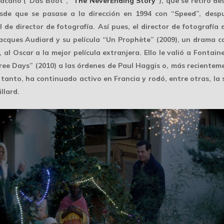
Vacano
(“Das Boot”, “
The NeverEnding Story
”), que se retiró de
sde que se pasase a la dirección en 1994 con “Speed”, desp
 de director de fotografía. Así pues, el director de fotografía 
Jacques Audiard y su película “Un Prophète” (2009), un drama 
al Oscar a la mejor película extranjera. Ello le valió a Fontain
ree Days” (2010) a las órdenes de
Paul Haggis
o, más recienteme
nto, ha continuado activo en Francia y rodó, entre otras, la s
llard.