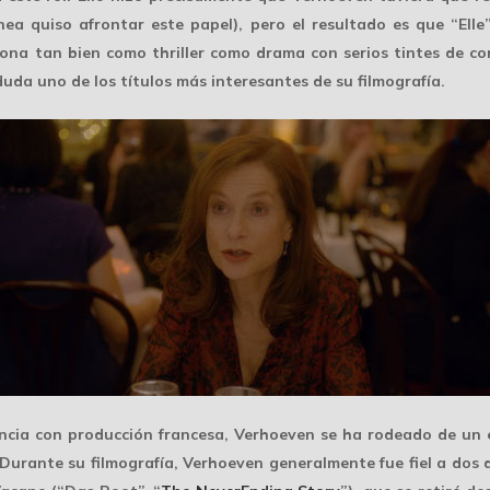
nea quiso afrontar este papel), pero el resultado es que “Ell
iona tan bien como thriller como drama con serios tintes de c
duda uno de los títulos más interesantes de su filmografía.
ancia con producción francesa, Verhoeven se ha rodeado de un 
Durante su filmografía, Verhoeven generalmente fue fiel a dos d