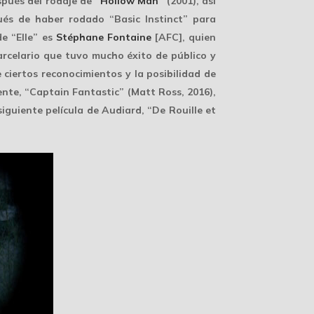
spués del rodaje de “
Hollow Man
” (2001), así
ués de haber rodado “Basic Instinct” para
de “Elle” es
Stéphane Fontaine
[AFC], quien
carcelario que tuvo mucho
éxito de público y
e ciertos reconocimientos y la posibilidad de
nte, “Captain Fantastic” (Matt Ross, 2016),
iguiente película de Audiard, “De Rouille et