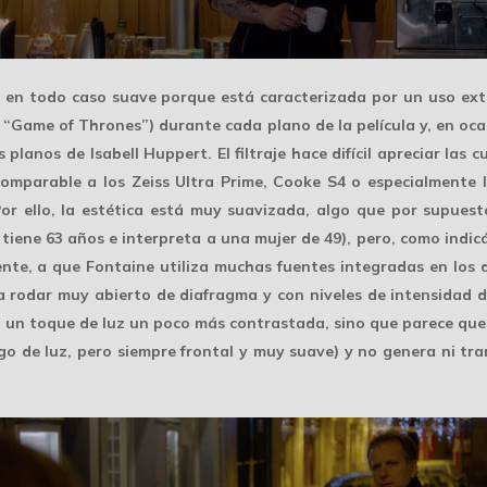
s en todo caso suave porque está caracterizada por un uso ex
en “Game of Thrones”) durante cada plano de la película y, en o
 planos de Isabell Huppert. El filtraje hace difícil apreciar la
comparable a los Zeiss Ultra Prime, Cooke S4 o especialmente 
Por ello, la estética está muy suavizada, algo que por supues
 tiene 63 años e interpreta a una mujer de 49), pero, como ind
mente, a que Fontaine utiliza muchas fuentes integradas en los
ta rodar muy abierto de diafragma y con
niveles de intensidad
d
n un toque de luz un poco más contrastada, sino que parece que
o de luz, pero siempre frontal y muy suave) y no genera ni tran