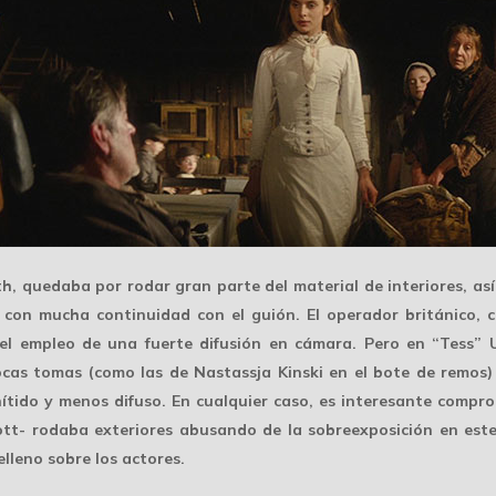
h, quedaba por rodar gran parte del material de interiores, así
 con mucha continuidad con el guión. El operador británico,
 el empleo de una fuerte difusión en cámara. Pero en “Tess”
cas tomas (como las de Nastassja Kinski en el bote de remos)
 nítido y menos difuso. En cualquier caso, es interesante com
ott- rodaba exteriores abusando de la
sobreexposición
en este
elleno sobre los actores.