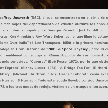
eoffrey Unsworth
[BSC], el cual se encontraba en el cénit de 
tos más bajos del departamento de cámara durante los años 3
 tras haber trabajado para Georges Périnal o Jack Cardiff. En lo
eras, Ken Annakin o Roy Ward Baker, con el que filma la estup
lame Over India” (J. Lee Thompson, 1959) o la primera nominaci
 rodaje en Gran Bretaña de “
2001: A Space Odyssey
”, para la 
za un emblemático trabajo en
65mm
. A partir de ese momento 
os más conocidos: “Cabaret” (Bob Fosse, 1972), por la que obtie
nt Express” (Sidney Lumet, 1974), “A Bridge Too Far” (Richard
bbery” (Michael Chrichton, 1978). Desde “Cabaret” venía exp
a
Harrison & Harrison. Todo este legado llevaba consigo Unswor
978, a los tres meses de rodaje, víctima de un ataque al coraz