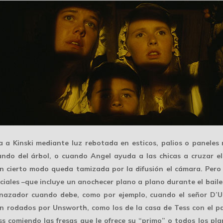
 a Kinski mediante luz rebotada en esticos, palios o paneles r
ndo del árbol, o cuando Angel ayuda a las chicas a cruzar el
en cierto modo queda tamizada por la difusión el cámara. Pero 
ciales –que incluye un anochecer plano a plano durante el baile
azador cuando debe, como por ejemplo, cuando el señor D’Urbe
en rodados por Unsworth, como los de la casa de Tess con el p
ss comiendo las fresas que le ofrece su “primo” o todos los pl